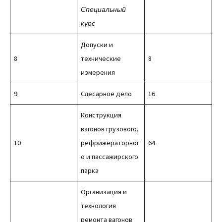
Специальный
курс
Допуски и
8
технические
8
измерения
9
Слесарное дело
16
Конструкция
вагонов грузового,
10
рефрижераторног
64
о и пассажирского
парка
Организация и
технология
ремонта вагонов