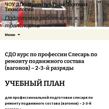
Перейти
ЧОУ ДПО Институт Транспортных
к
Технологий
содержимому
Подготовка работников ж/д
транспорта
Меню
СДО курс по профессии Слесарь по
ремонту подвижного состава
(вагонов) – 2-3-й разряды
УЧЕБНЫЙ ПЛАН
для профессиональной подготовки слесаря по
ремонту подвижного состава (вагонов) – 2-3-й