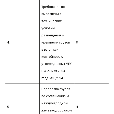
Требования по
выполнению
технических
условий
размещения и
4.
крепления грузов
8
в вагонах и
контейнерах,
утвержденных МПС
РФ 27 мая 2003
года № ЦМ-943
Перевозка грузов
по соглашению «О
международном
5
4
железнодорожном