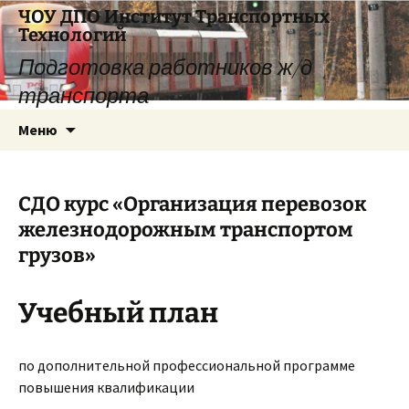
Перейти
ЧОУ ДПО Институт Транспортных
к
Технологий
содержимому
Подготовка работников ж/д
транспорта
Меню
СДО курс «Организация перевозок
железнодорожным транспортом
грузов»
Учебный план
по дополнительной профессиональной программе
повышения квалификации