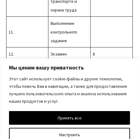
транспорте и
охрана труда
Выполнение
11.
контрольного
задания
12.
Экзамен
8
Мы ценим вашу приватность
Итого:
72
Этот сайт использует cookie-файлы и другие технологии,
чтобы помочь Вам в навигации, а также для предоставления
Узнать цены и записаться
лучшего пользовательского опыта и анализа использования
наших продуктов и услуг.
Принять все
Tel.:
+7-999-300-7599
;
‪+7(383)201-05-61
‬; E-mail:itt-
Настроить