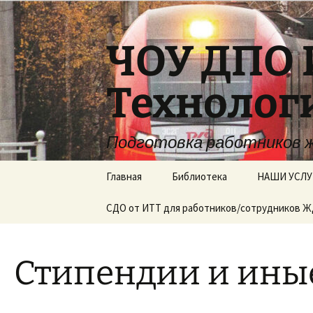
Перейти
к
содержимому
ЧОУ ДПО 
Технолог
Подготовка работников 
Главная
Библиотека
НАШИ УСЛУ
СДО от ИТТ для работников/сотрудников 
Стипендии и ины