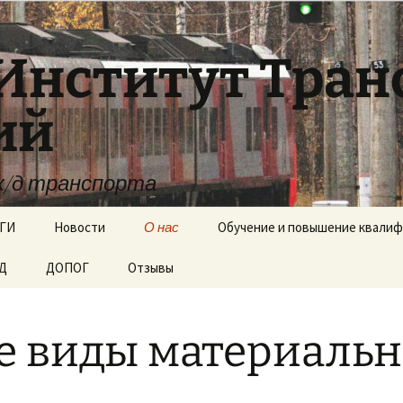
Институт Тра
ий
ж/д транспорта
ГИ
Новости
О нас
Обучение и повышение квали
ЖД
ДОПОГ
Отзывы
Документы
Образовательные
стандарты
е виды материаль
Вакантные места для
приёма (перевода)