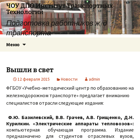
Перейти
ЧОУ ДПО Институт Транспортных
к
Технологий
содержимому
Подготовка работников ж/д
транспорта
Меню
Вышли в свет
12 февраля 2015
Новости
admin
ФГБОУ «Учебно-методический центр по образованию на
железнодорожном транспорте» предлагает вниманию
специалистов отрасли следующие издания:
Ф.Ю. Базилевский, В.В. Грачев, А.В. Грищенко, Д.Н.
Курилкин. «Электрические аппараты тепловозов»:
компьютерная обучающая программа. Издание
предназначено для студентов отраслевых вузов,