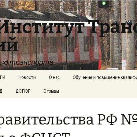
Институт Тра
ий
ж/д транспорта
ГИ
Новости
О нас
Обучение и повышение квалиф
ЖД
ДОПОГ
Отзывы
Документы
Образовательные
стандарты
авительства РФ №3
Вакантные места для
приёма (перевода)