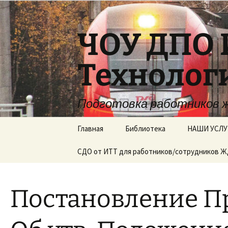
Перейти
к
содержимому
ЧОУ ДПО 
Технолог
Подготовка работников 
Главная
Библиотека
НАШИ УСЛУ
СДО от ИТТ для работников/сотрудников 
Постановление Пр