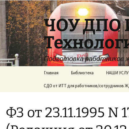
Перейти
к
содержимому
ЧОУ ДПО 
Технолог
Подготовка работников 
Главная
Библиотека
НАШИ УСЛУ
СДО от ИТТ для работников/сотрудников 
ФЗ от 23.11.1995 