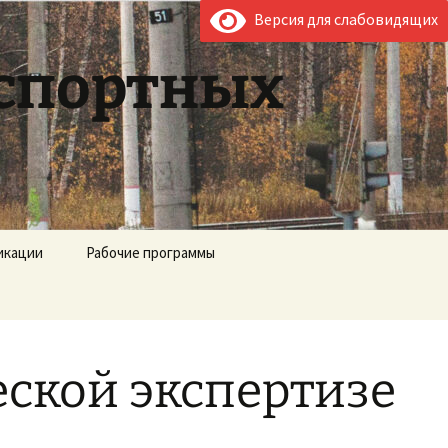
Версия для слабовидящих
нспортных
икации
Рабочие программы
ческой экспертизе