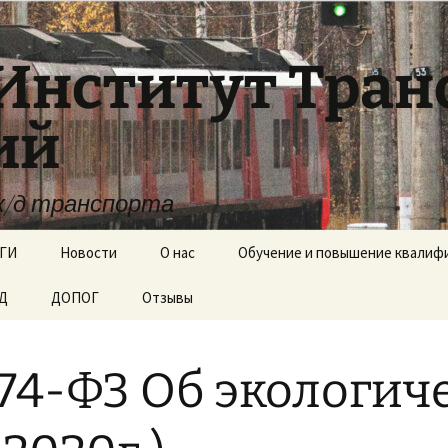
Институт Тра
ий
ж/д транспорта
ГИ
Новости
О нас
Обучение и повышение квалиф
ЖД
ДОПОГ
Отзывы
Документы
Образовательные
стандарты
N 174-ФЗ Об экологи
Вакантные места для
приёма (перевода)