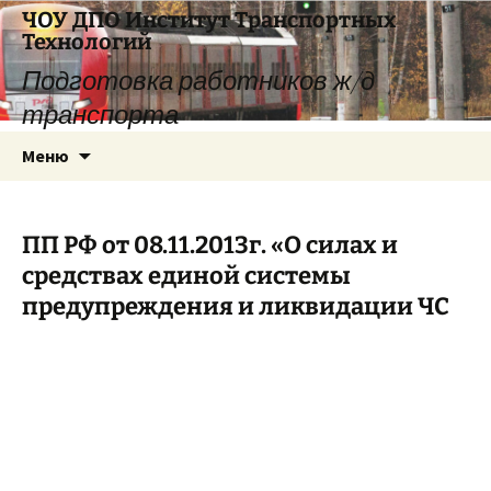
Перейти
ЧОУ ДПО Институт Транспортных
к
Технологий
содержимому
Подготовка работников ж/д
транспорта
Меню
ПП РФ от 08.11.2013г. «О силах и
средствах единой системы
предупреждения и ликвидации ЧС