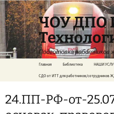
Перейти
к
содержимому
ЧОУ ДПО 
Технолог
Подготовка работников 
Главная
Библиотека
НАШИ УСЛУ
СДО от ИТТ для работников/сотрудников 
24.ПП-РФ-от-25.0