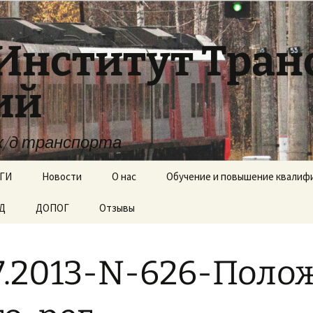
Институт Тра
ий
ж/д транспорта
ГИ
Новости
О нас
Обучение и повышение квалиф
ЖД
ДОПОГ
Отзывы
Документы
Образовательные
стандарты
7.2013-N-626-Поло
Вакантные места для
приёма (перевода)