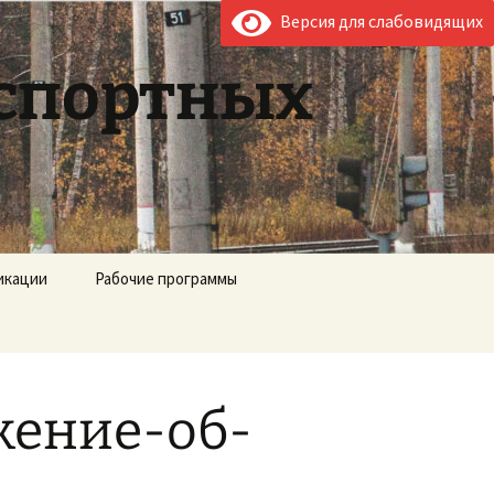
Версия для слабовидящих
нспортных
икации
Рабочие программы
жение-об-